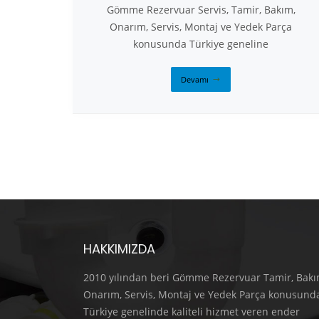
Gömme Rezervuar Servis, Tamir, Bakım,
Onarım, Servis, Montaj ve Yedek Parça
konusunda Türkiye geneline
Devamı
HAKKIMIZDA
2010 yılından beri Gömme Rezervuar Tamir, Bakı
Onarım, Servis, Montaj ve Yedek Parça konusund
Türkiye genelinde kaliteli hizmet veren ender