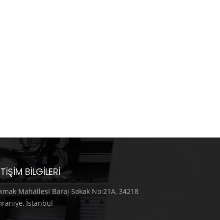
ETIŞIM BILGILERI
kmak Mahallesi Baraj Sokak No:21A, 34218
raniye, İstanbul