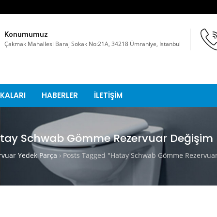
Konumumuz
Çakmak Mahallesi Baraj Sokak No:21A, 34218 Ümraniye, İstanbul
KALARI
HABERLER
İLETİŞİM
tay Schwab Gömme Rezervuar Değişim K
vuar Yedek Parça
›
Posts Tagged "Hatay Schwab Gömme Rezervuar 