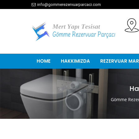
info@gommerezervuarparcaci.com
HOME
HAKKIMIZDA
REZERVUAR MAR
Ha
Gömme Rezer