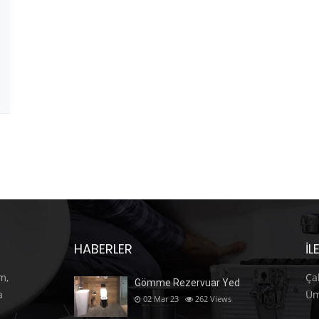
HABERLER
İL
m,
Ça
Gömme Rezervuar Yed
a
Üm
02 Mar 23
262
Views