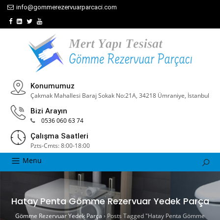
info@gommerezervuarparcaci.com
Konumumuz
Çakmak Mahallesi Baraj Sokak No:21A, 34218 Ümraniye, İstanbul
Bizi Arayın
0536 060 63 74
Çalışma Saatleri
Pzts-Cmts: 8:00-18:00
Menu
Hatay Penta Gömme Rezervuar Yedek Parça
Gömme Rezervuar Yedek Parça
›
Posts Tagged "Hatay Penta Gömme