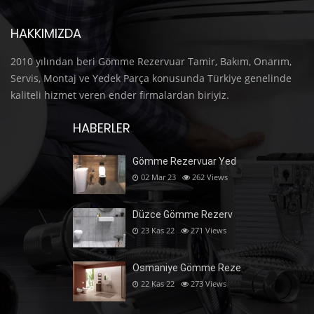
HAKKIMIZDA
2010 yılından beri Gömme Rezervuar Tamir, Bakım, Onarım,
Servis, Montaj ve Yedek Parça konusunda Türkiye genelinde
kaliteli hizmet veren ender firmalardan biriyiz.
HABERLER
Gömme Rezervuar Yed
02 Mar 23
262
Views
Düzce Gömme Rezerv
23 Kas 22
271
Views
Osmaniye Gömme Reze
22 Kas 22
273
Views