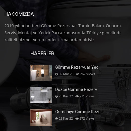
HAKKIMIZDA
2010 yılından beri Gömme Rezervuar Tamir, Bakım, Onarım,
Servis, Montaj ve Yedek Parça konusunda Türkiye genelinde
kaliteli hizmet veren ender firmalardan biriyiz.
HABERLER
Gömme Rezervuar Yed
02 Mar 23
262
Views
Düzce Gömme Rezerv
23 Kas 22
271
Views
Osmaniye Gömme Reze
22 Kas 22
272
Views