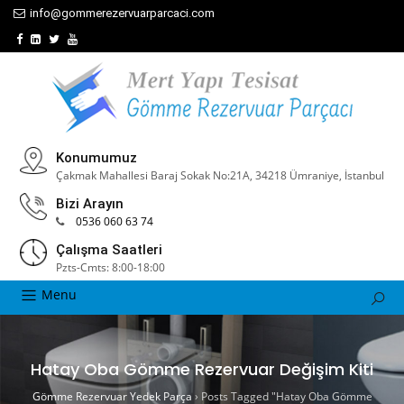
info@gommerezervuarparcaci.com
Konumumuz
Çakmak Mahallesi Baraj Sokak No:21A, 34218 Ümraniye, İstanbul
Bizi Arayın
0536 060 63 74
Çalışma Saatleri
Pzts-Cmts: 8:00-18:00
Menu
Hatay Oba Gömme Rezervuar Değişim Kiti
Gömme Rezervuar Yedek Parça
›
Posts Tagged "Hatay Oba Gömme