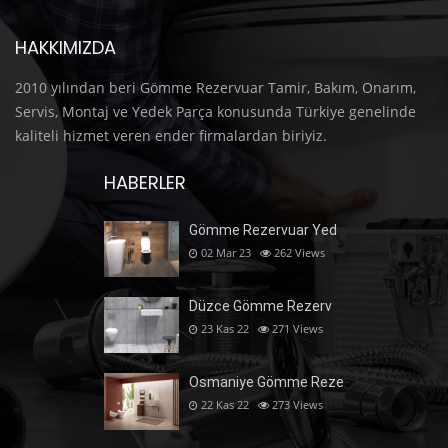
HAKKIMIZDA
2010 yılından beri Gömme Rezervuar Tamir, Bakım, Onarım,
Servis, Montaj ve Yedek Parça konusunda Türkiye genelinde
kaliteli hizmet veren ender firmalardan biriyiz.
HABERLER
Gömme Rezervuar Yed
02 Mar 23
262
Views
Düzce Gömme Rezerv
23 Kas 22
271
Views
Osmaniye Gömme Reze
22 Kas 22
273
Views