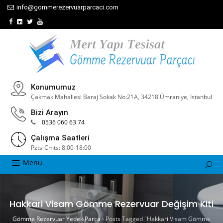
info@gommerezervuarparcaci.com
Konumumuz
Çakmak Mahallesi Baraj Sokak No:21A, 34218 Ümraniye, İstanbul
Bizi Arayın
0536 060 63 74
Çalışma Saatleri
Pzts-Cmts: 8:00-18:00
Menu
Hakkari Visam Gömme Rezervuar Değişim Kiti
Gömme Rezervuar Yedek Parça
›
Posts Tagged "Hakkari Visam Gömme