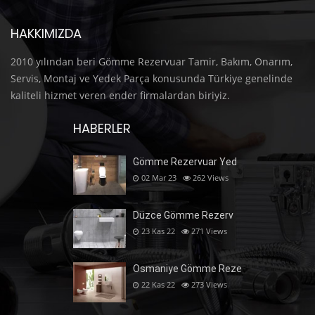
HAKKIMIZDA
2010 yılından beri Gömme Rezervuar Tamir, Bakım, Onarım,
Servis, Montaj ve Yedek Parça konusunda Türkiye genelinde
kaliteli hizmet veren ender firmalardan biriyiz.
HABERLER
Gömme Rezervuar Yed
02 Mar 23
262
Views
Düzce Gömme Rezerv
23 Kas 22
271
Views
Osmaniye Gömme Reze
22 Kas 22
273
Views