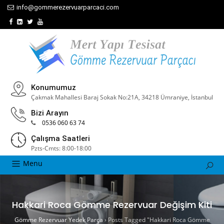
info@gommerezervuarparcaci.com
Konumumuz
Çakmak Mahallesi Baraj Sokak No:21A, 34218 Ümraniye, İstanbul
Bizi Arayın
0536 060 63 74
Çalışma Saatleri
Pzts-Cmts: 8:00-18:00
Menu
Hakkari Roca Gömme Rezervuar Değişim Kiti
Gömme Rezervuar Yedek Parça
›
Posts Tagged "Hakkari Roca Gömme