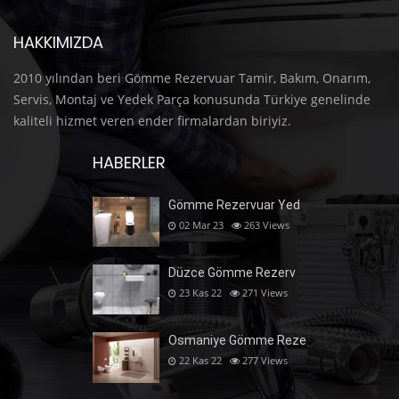
HAKKIMIZDA
2010 yılından beri Gömme Rezervuar Tamir, Bakım, Onarım,
Servis, Montaj ve Yedek Parça konusunda Türkiye genelinde
kaliteli hizmet veren ender firmalardan biriyiz.
HABERLER
Gömme Rezervuar Yed
02 Mar 23
263
Views
Düzce Gömme Rezerv
23 Kas 22
271
Views
Osmaniye Gömme Reze
22 Kas 22
277
Views