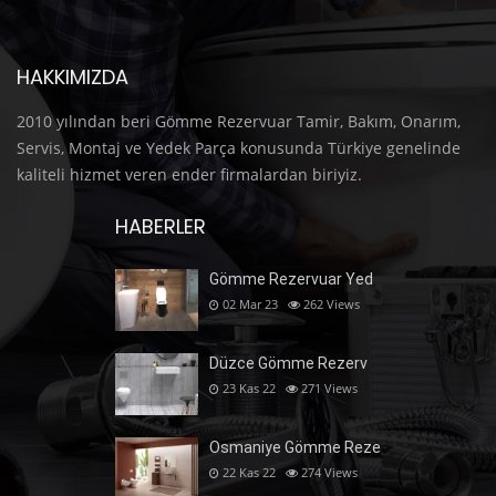
HAKKIMIZDA
2010 yılından beri Gömme Rezervuar Tamir, Bakım, Onarım,
Servis, Montaj ve Yedek Parça konusunda Türkiye genelinde
kaliteli hizmet veren ender firmalardan biriyiz.
HABERLER
Gömme Rezervuar Yed
02 Mar 23
262
Views
Düzce Gömme Rezerv
23 Kas 22
271
Views
Osmaniye Gömme Reze
22 Kas 22
274
Views