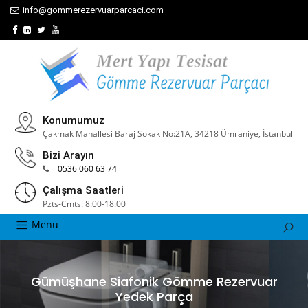
info@gommerezervuarparcaci.com
Konumumuz
Çakmak Mahallesi Baraj Sokak No:21A, 34218 Ümraniye, İstanbul
Bizi Arayın
0536 060 63 74
Çalışma Saatleri
Pzts-Cmts: 8:00-18:00
Menu
Gümüşhane Siafonik Gömme Rezervuar
Yedek Parça