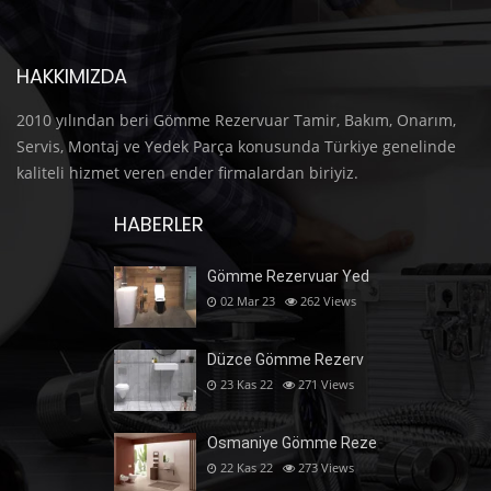
HAKKIMIZDA
2010 yılından beri Gömme Rezervuar Tamir, Bakım, Onarım,
Servis, Montaj ve Yedek Parça konusunda Türkiye genelinde
kaliteli hizmet veren ender firmalardan biriyiz.
HABERLER
Gömme Rezervuar Yed
02 Mar 23
262
Views
Düzce Gömme Rezerv
23 Kas 22
271
Views
Osmaniye Gömme Reze
22 Kas 22
273
Views