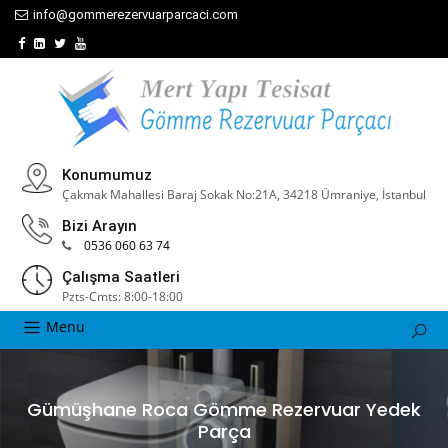
info@gommerezervuarparcaci.com
Konumumuz
Çakmak Mahallesi Baraj Sokak No:21A, 34218 Ümraniye, İstanbul
Bizi Arayın
0536 060 63 74
Çalışma Saatleri
Pzts-Cmts: 8:00-18:00
Menu
Gümüşhane Roca Gömme Rezervuar Yedek
Parça