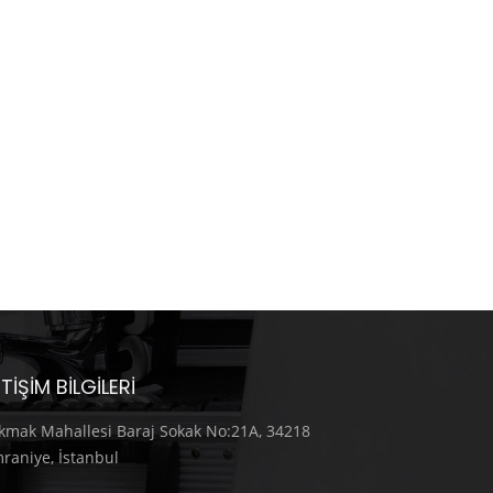
ETIŞIM BILGILERI
kmak Mahallesi Baraj Sokak No:21A, 34218
raniye, İstanbul