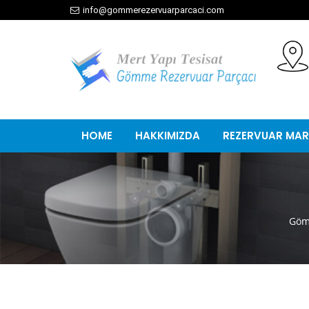
info@gommerezervuarparcaci.com
HOME
HAKKIMIZDA
REZERVUAR MAR
Göm