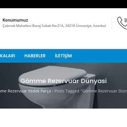
Konumumuz
Çakmak Mahallesi Baraj Sokak No:21A, 34218 Ümraniye, İstanbul
KALARI
HABERLER
İLETİŞİM
Gömme Rezervuar Dünyasi
me Rezervuar Yedek Parça
›
Posts Tagged "Gömme Rezervuar Düny