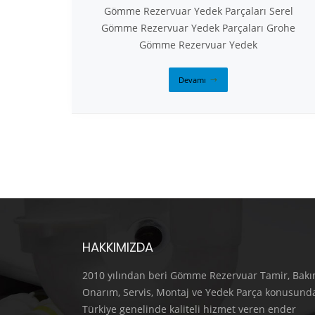
Gömme Rezervuar Yedek Parçaları Serel
Gömme Rezervuar Yedek Parçaları Grohe
Gömme Rezervuar Yedek
Devamı
HAKKIMIZDA
2010 yılından beri Gömme Rezervuar Tamir, Bakı
Onarım, Servis, Montaj ve Yedek Parça konusund
Türkiye genelinde kaliteli hizmet veren ender