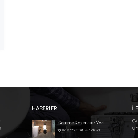
HABERLER
İL
m,
Ça
Gömme Rezervuar Yed
a
Üm
02 Mar 23
262
Views