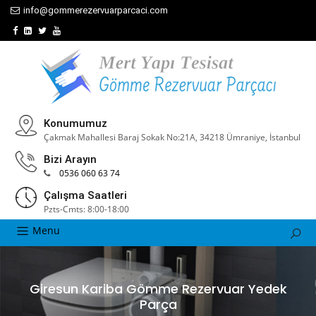
info@gommerezervuarparcaci.com
Konumumuz
Çakmak Mahallesi Baraj Sokak No:21A, 34218 Ümraniye, İstanbul
Bizi Arayın
0536 060 63 74
Çalışma Saatleri
Pzts-Cmts: 8:00-18:00
Menu
Giresun Kariba Gömme Rezervuar Yedek
Parça