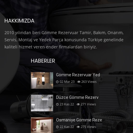
HAKKIMIZDA
2010 yılından beri Gömme Rezervuar Tamir, Bakım, Onarım,
Servis, Montaj ve Yedek Parça konusunda Türkiye genelinde
kaliteli hizmet veren ender firmalardan biriyiz.
HABERLER
Gömme Rezervuar Yed
02 Mar 23
263
Views
Düzce Gömme Rezerv
23 Kas 22
271
Views
Osmaniye Gömme Reze
22 Kas 22
275
Views