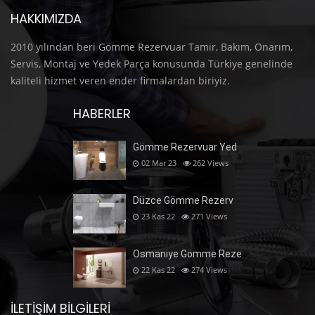
HAKKIMIZDA
2010 yılından beri Gömme Rezervuar Tamir, Bakım, Onarım,
Servis, Montaj ve Yedek Parça konusunda Türkiye genelinde
kaliteli hizmet veren ender firmalardan biriyiz.
HABERLER
Gömme Rezervuar Yed
02 Mar 23
262
Views
Düzce Gömme Rezerv
23 Kas 22
271
Views
Osmaniye Gömme Reze
22 Kas 22
274
Views
İLETIŞIM BILGILERI