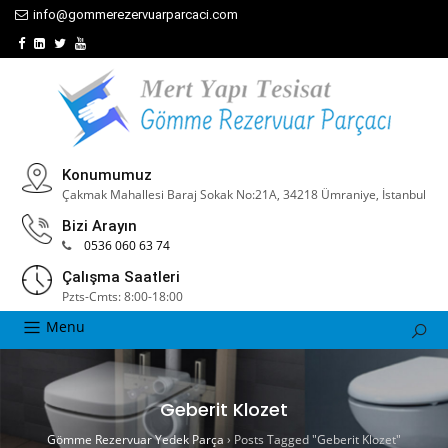
info@gommerezervuarparcaci.com
Konumumuz
Çakmak Mahallesi Baraj Sokak No:21A, 34218 Ümraniye, İstanbul
Bizi Arayın
0536 060 63 74
Çalışma Saatleri
Pzts-Cmts: 8:00-18:00
Menu
Geberit Klozet
Gömme Rezervuar Yedek Parça
›
Posts Tagged "Geberit Klozet"