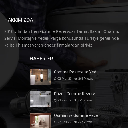
HAKKIMIZDA
2010 yılından beri Gömme Rezervuar Tamir, Bakım, Onarım,
Servis, Montaj ve Yedek Parça konusunda Türkiye genelinde
kaliteli hizmet veren ender firmalardan biriyiz.
HABERLER
Gömme Rezervuar Yed
02 Mar 23
263
Views
Düzce Gömme Rezerv
23 Kas 22
271
Views
Osmaniye Gömme Reze
22 Kas 22
277
Views