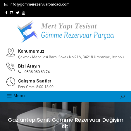
info@gommerezervuarparcaci.com
Konumumuz
Çakmak Mahallesi Baraj Sokak No:21A, 34218 Ümraniye, İstanbul
Bizi Arayın
0536 060 63 74
Çalışma Saatleri
Pzts-Cmts: 8:00-18:00
Menu
Gaziantep Sanit Gömme Rezervuar Değişim
Kiti