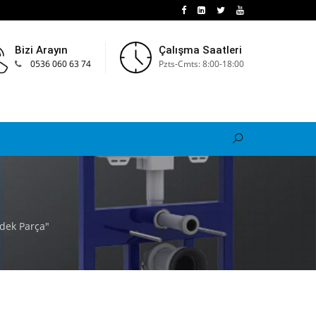
Bizi Arayın
Çalışma Saatleri
0536 060 63 74
Pzts-Cmts: 8:00-18:00
dek Parça"