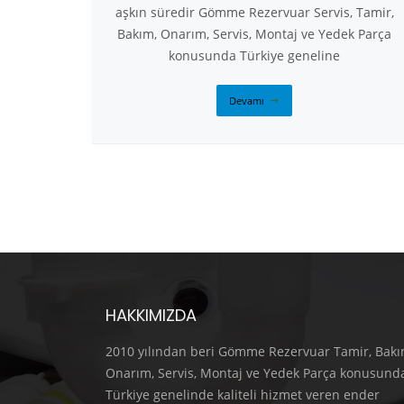
aşkın süredir Gömme Rezervuar Servis, Tamir,
Bakım, Onarım, Servis, Montaj ve Yedek Parça
konusunda Türkiye geneline
Devamı
HAKKIMIZDA
2010 yılından beri Gömme Rezervuar Tamir, Bakı
Onarım, Servis, Montaj ve Yedek Parça konusund
Türkiye genelinde kaliteli hizmet veren ender