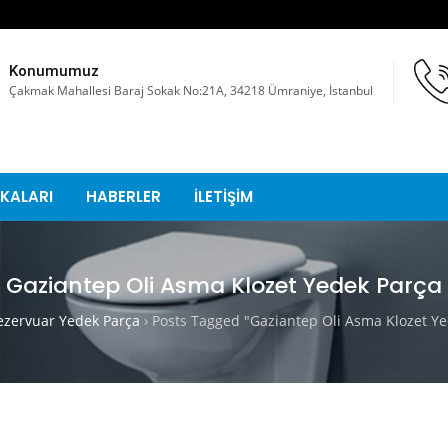
Konumumuz
Çakmak Mahallesi Baraj Sokak No:21A, 34218 Ümraniye, İstanbul
KALARI
HABERLER
İLETİŞİM
Gaziantep Oli Asma Klozet Yedek Parça
zervuar Yedek Parça
›
Posts Tagged "Gaziantep Oli Asma Klozet Ye