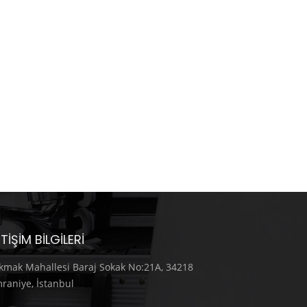
ETIŞIM BILGILERI
kmak Mahallesi Baraj Sokak No:21A, 34218
raniye, İstanbul