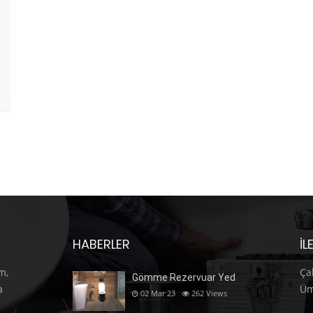
HABERLER
İL
m,
Ça
Gömme Rezervuar Yed
a
Üm
02 Mar 23
262
Views