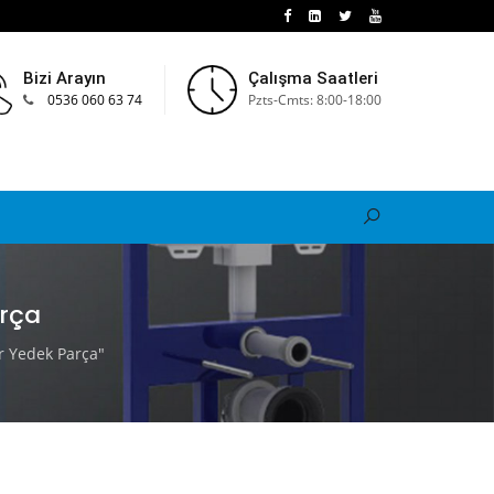
Bizi Arayın
Çalışma Saatleri
0536 060 63 74
Pzts-Cmts: 8:00-18:00
rça
 Yedek Parça"