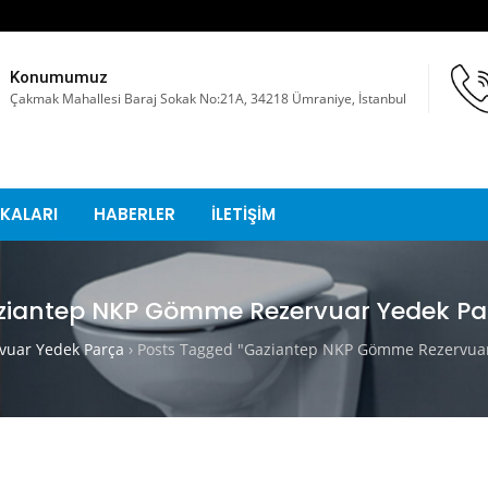
Konumumuz
Çakmak Mahallesi Baraj Sokak No:21A, 34218 Ümraniye, İstanbul
KALARI
HABERLER
İLETİŞİM
ziantep NKP Gömme Rezervuar Yedek Pa
uar Yedek Parça
›
Posts Tagged "Gaziantep NKP Gömme Rezervuar