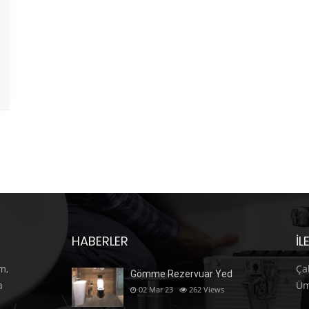
HABERLER
İL
m,
Ça
Gömme Rezervuar Yed
a
Üm
02 Mar 23
262
Views