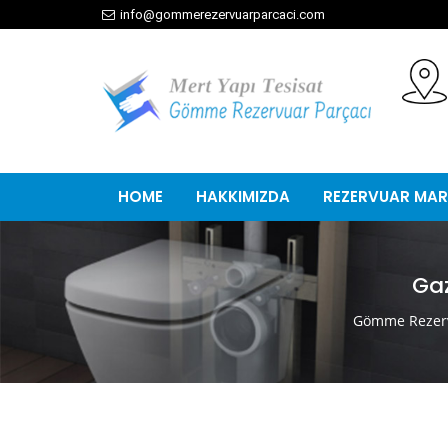
info@gommerezervuarparcaci.com
HOME
HAKKIMIZDA
REZERVUAR MAR
Ga
Gömme Rezerv