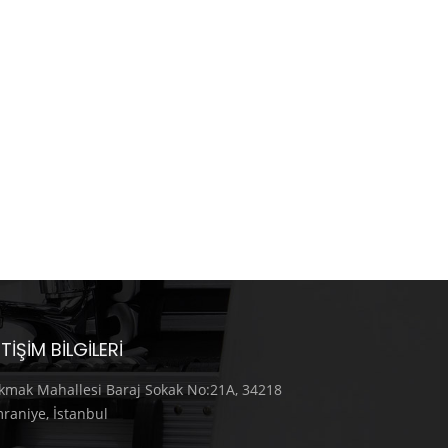
ETIŞIM BILGILERI
kmak Mahallesi Baraj Sokak No:21A, 34218
raniye, İstanbul