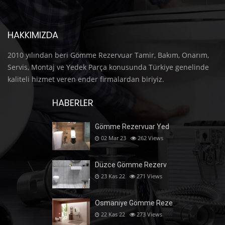
HAKKIMIZDA
2010 yılından beri Gömme Rezervuar Tamir, Bakım, Onarım,
Servis, Montaj ve Yedek Parça konusunda Türkiye genelinde
kaliteli hizmet veren ender firmalardan biriyiz.
HABERLER
Gömme Rezervuar Yed
02 Mar 23
262
Views
Düzce Gömme Rezerv
23 Kas 22
271
Views
Osmaniye Gömme Reze
22 Kas 22
273
Views