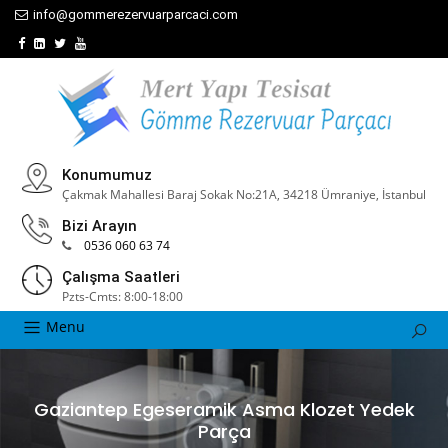
info@gommerezervuarparcaci.com
Konumumuz
Çakmak Mahallesi Baraj Sokak No:21A, 34218 Ümraniye, İstanbul
Bizi Arayın
0536 060 63 74
Çalışma Saatleri
Pzts-Cmts: 8:00-18:00
Menu
Gaziantep Egeseramik Asma Klozet Yedek
Parça