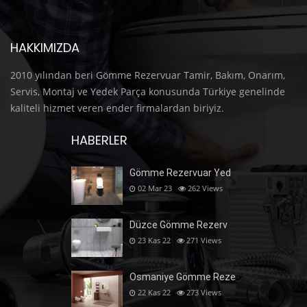
HAKKIMIZDA
2010 yılından beri Gömme Rezervuar Tamir, Bakım, Onarım,
Servis, Montaj ve Yedek Parça konusunda Türkiye genelinde
kaliteli hizmet veren ender firmalardan biriyiz.
HABERLER
Gömme Rezervuar Yed
02 Mar 23
262
Views
Düzce Gömme Rezerv
23 Kas 22
271
Views
Osmaniye Gömme Reze
22 Kas 22
273
Views