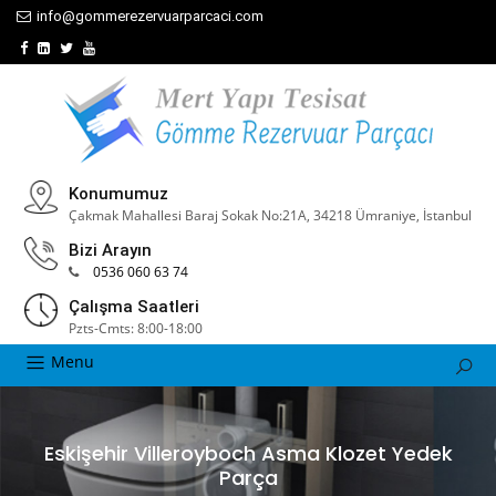
info@gommerezervuarparcaci.com
Konumumuz
Çakmak Mahallesi Baraj Sokak No:21A, 34218 Ümraniye, İstanbul
Bizi Arayın
0536 060 63 74
Çalışma Saatleri
Pzts-Cmts: 8:00-18:00
Menu
Eskişehir Villeroyboch Asma Klozet Yedek
Parça