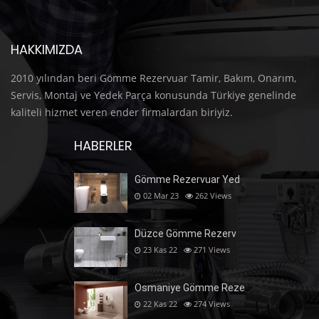
HAKKIMIZDA
2010 yılından beri Gömme Rezervuar Tamir, Bakım, Onarım,
Servis, Montaj ve Yedek Parça konusunda Türkiye genelinde
kaliteli hizmet veren ender firmalardan biriyiz.
HABERLER
Gömme Rezervuar Yed
02 Mar 23
262
Views
Düzce Gömme Rezerv
23 Kas 22
271
Views
Osmaniye Gömme Reze
22 Kas 22
274
Views