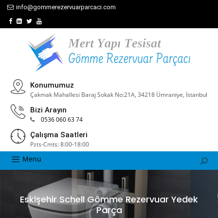
info@gommerezervuarparcaci.com
Konumumuz
Çakmak Mahallesi Baraj Sokak No:21A, 34218 Ümraniye, İstanbul
Bizi Arayın
0536 060 63 74
Çalışma Saatleri
Pzts-Cmts: 8:00-18:00
Menu
Eskişehir Schell Gömme Rezervuar Yedek
Parça