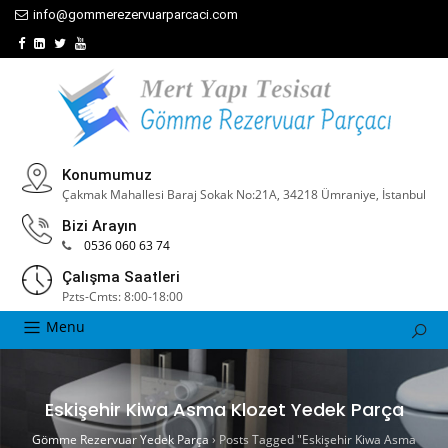
info@gommerezervuarparcaci.com
Konumumuz
Çakmak Mahallesi Baraj Sokak No:21A, 34218 Ümraniye, İstanbul
Bizi Arayın
0536 060 63 74
Çalışma Saatleri
Pzts-Cmts: 8:00-18:00
Menu
Eskişehir Kiwa Asma Klozet Yedek Parça
Gömme Rezervuar Yedek Parça
›
Posts Tagged "Eskişehir Kiwa Asma