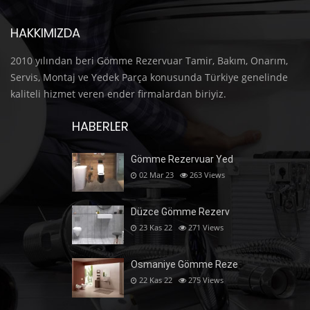
HAKKIMIZDA
2010 yılından beri Gömme Rezervuar Tamir, Bakım, Onarım,
Servis, Montaj ve Yedek Parça konusunda Türkiye genelinde
kaliteli hizmet veren ender firmalardan biriyiz.
HABERLER
Gömme Rezervuar Yed
02 Mar 23
263
Views
Düzce Gömme Rezerv
23 Kas 22
271
Views
Osmaniye Gömme Reze
22 Kas 22
275
Views