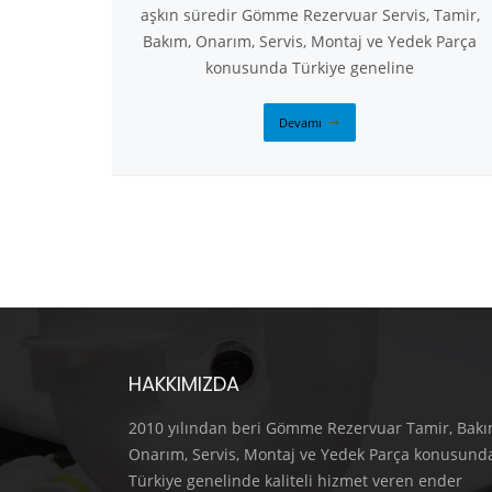
aşkın süredir Gömme Rezervuar Servis, Tamir,
Bakım, Onarım, Servis, Montaj ve Yedek Parça
konusunda Türkiye geneline
Devamı
HAKKIMIZDA
2010 yılından beri Gömme Rezervuar Tamir, Bakı
Onarım, Servis, Montaj ve Yedek Parça konusund
Türkiye genelinde kaliteli hizmet veren ender