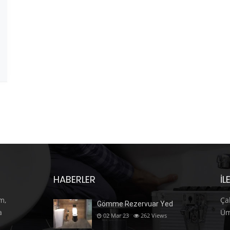
HABERLER
İL
m,
Ça
Gömme Rezervuar Yed
a
Üm
02 Mar 23
262
Views