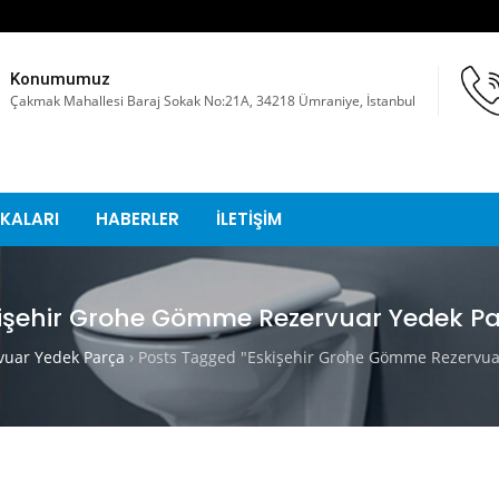
Konumumuz
Çakmak Mahallesi Baraj Sokak No:21A, 34218 Ümraniye, İstanbul
KALARI
HABERLER
İLETİŞİM
işehir Grohe Gömme Rezervuar Yedek P
uar Yedek Parça
›
Posts Tagged "Eskişehir Grohe Gömme Rezervua