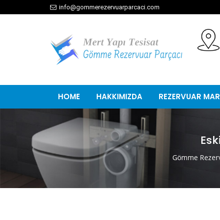
info@gommerezervuarparcaci.com
HOME
HAKKIMIZDA
REZERVUAR MAR
Esk
Gömme Rezerv