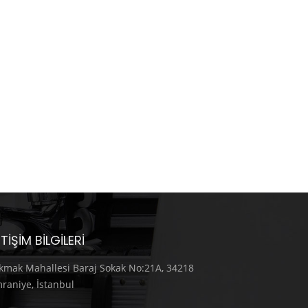
ETIŞIM BILGILERI
kmak Mahallesi Baraj Sokak No:21A, 34218
raniye, İstanbul