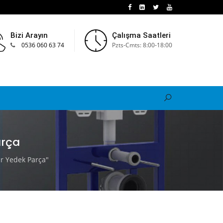
Bizi Arayın
Çalışma Saatleri
0536 060 63 74
Pzts-Cmts: 8:00-18:00
arça
r Yedek Parça"