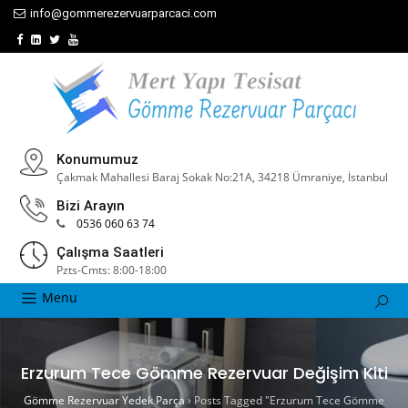
info@gommerezervuarparcaci.com
Konumumuz
Çakmak Mahallesi Baraj Sokak No:21A, 34218 Ümraniye, İstanbul
Bizi Arayın
0536 060 63 74
Çalışma Saatleri
Pzts-Cmts: 8:00-18:00
Menu
Erzurum Tece Gömme Rezervuar Değişim Kiti
Gömme Rezervuar Yedek Parça
›
Posts Tagged "Erzurum Tece Gömme