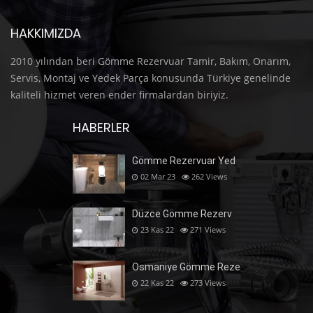
HAKKIMIZDA
2010 yılından beri Gömme Rezervuar Tamir, Bakım, Onarım,
Servis, Montaj ve Yedek Parça konusunda Türkiye genelinde
kaliteli hizmet veren ender firmalardan biriyiz.
HABERLER
Gömme Rezervuar Yed
02 Mar 23
262
Views
Düzce Gömme Rezerv
23 Kas 22
271
Views
Osmaniye Gömme Reze
22 Kas 22
273
Views