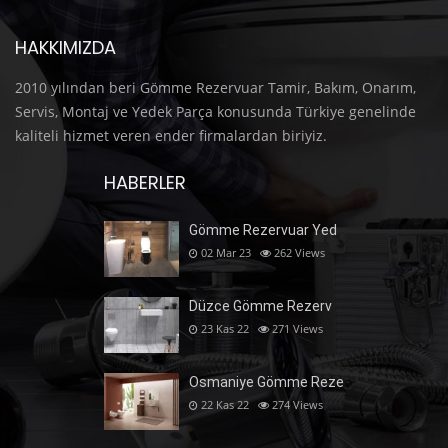
HAKKIMIZDA
2010 yılından beri Gömme Rezervuar Tamir, Bakım, Onarım,
Servis, Montaj ve Yedek Parça konusunda Türkiye genelinde
kaliteli hizmet veren ender firmalardan biriyiz.
HABERLER
Gömme Rezervuar Yed
02 Mar 23
262
Views
Düzce Gömme Rezerv
23 Kas 22
271
Views
Osmaniye Gömme Reze
22 Kas 22
274
Views