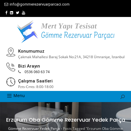
info@gommerezervuarparcaci.com
Konumumuz
Çakmak Mahallesi Baraj Sokak No:21A, 34218 Ümraniye, İstanbul
Bizi Arayın
0536 060 63 74
Çalışma Saatleri
Pzts-Cmts: 8:00-18:00
Menu
Erzurum Oba Gömme Rezervuar Yedek Parça
Gömme Rezervuar Yedek Parça
›
Posts Tagged "Erzurum Oba Gömme