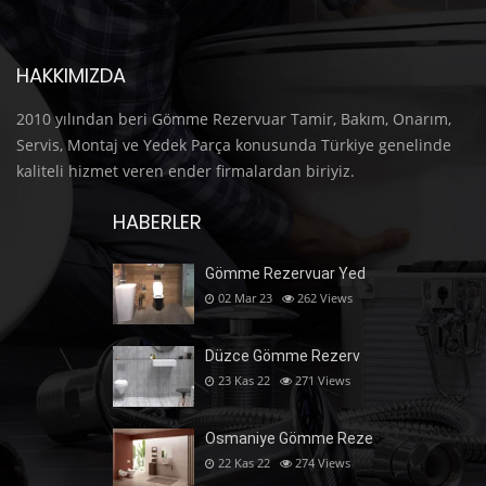
HAKKIMIZDA
2010 yılından beri Gömme Rezervuar Tamir, Bakım, Onarım,
Servis, Montaj ve Yedek Parça konusunda Türkiye genelinde
kaliteli hizmet veren ender firmalardan biriyiz.
HABERLER
Gömme Rezervuar Yed
02 Mar 23
262
Views
Düzce Gömme Rezerv
23 Kas 22
271
Views
Osmaniye Gömme Reze
22 Kas 22
274
Views