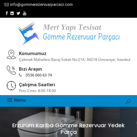
info@gommerezervuarparcaci.com
Konumumuz
Çakmak Mahallesi Baraj Sokak No:21A, 34218 Ümraniye, İstanbul
Bizi Arayın
0536 060 63 74
Çalışma Saatleri
Pzts-Cmts: 8:00-18:00
Menu
Erzurum Kariba Gömme Rezervuar Yedek
Parça