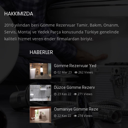
HAKKIMIZDA
2010 yılından beri Gömme Rezervuar Tamir, Bakım, Onarım,
Servis, Montaj ve Yedek Parça konusunda Türkiye genelinde
kaliteli hizmet veren ender firmalardan biriyiz.
HABERLER
Gömme Rezervuar Yed
02 Mar 23
262
Views
Düzce Gömme Rezerv
23 Kas 22
271
Views
Osmaniye Gömme Reze
22 Kas 22
274
Views