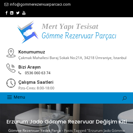
info@gommerezervuarparcaci.com
Konumumuz
Çakmak Mahallesi Baraj Sokak No:21A, 34218 Ümraniye, İstanbul
Bizi Arayın
0536 060 63 74
Çalışma Saatleri
Pzts-Cmts: 8:00-18:00
Menu
Erzurum Jado Gömme Rezervuar Değişim Kiti
Gömme Rezervuar Yedek Parça
›
Posts Tagged "Erzurum Jado Gömme