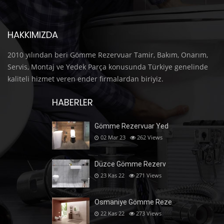
HAKKIMIZDA
2010 yılından beri Gömme Rezervuar Tamir, Bakım, Onarım,
Servis, Montaj ve Yedek Parça konusunda Türkiye genelinde
kaliteli hizmet veren ender firmalardan biriyiz.
HABERLER
Gömme Rezervuar Yed
02 Mar 23
262
Views
Düzce Gömme Rezerv
23 Kas 22
271
Views
Osmaniye Gömme Reze
22 Kas 22
273
Views