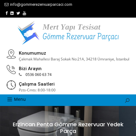
info@gommerezervuarparcaci.com
Konumumuz
Çakmak Mahallesi Baraj Sokak No:21A, 34218 Ümraniye, İstanbul
Bizi Arayın
0536 060 63 74
Çalışma Saatleri
Pzts-Cmts: 8:00-18:00
Menu
Erzincan Penta Gömme Rezervuar Yedek
Parça