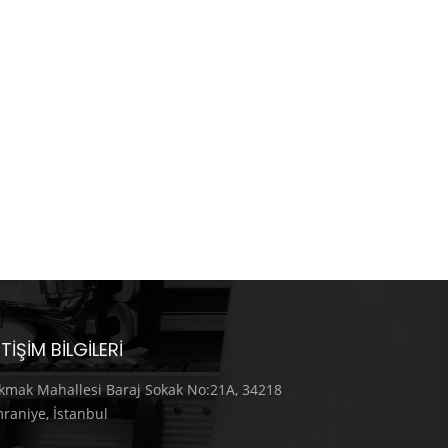
ETIŞIM BILGILERI
kmak Mahallesi Baraj Sokak No:21A, 34218
raniye, İstanbul