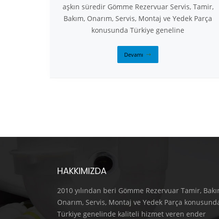
aşkın süredir Gömme Rezervuar Servis, Tamir,
Bakım, Onarım, Servis, Montaj ve Yedek Parça
konusunda Türkiye geneline
Devamı
HAKKIMIZDA
2010 yılından beri Gömme Rezervuar Tamir, Bakı
Onarım, Servis, Montaj ve Yedek Parça konusund
Türkiye genelinde kaliteli hizmet veren ender