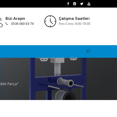
Bizi Arayın
Çalışma Saatleri
0536 060 63 74
Pzts-Cmts: 8:00-18:00
dek Parça"