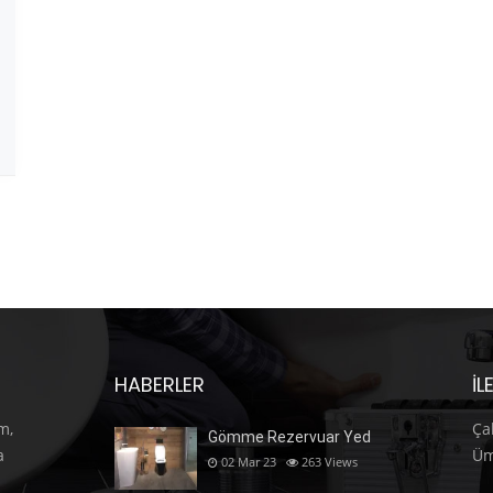
HABERLER
İL
m,
Ça
Gömme Rezervuar Yed
a
Üm
02 Mar 23
263
Views