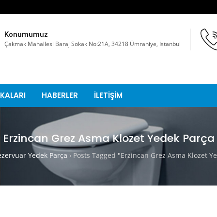
Konumumuz
Çakmak Mahallesi Baraj Sokak No:21A, 34218 Ümraniye, İstanbul
KALARI
HABERLER
İLETİŞİM
Erzincan Grez Asma Klozet Yedek Parça
ervuar Yedek Parça
›
Posts Tagged "Erzincan Grez Asma Klozet Ye