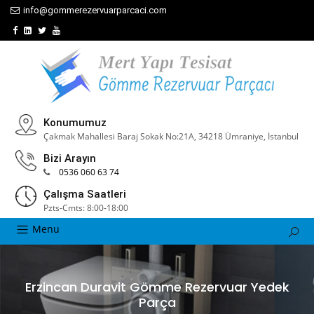
info@gommerezervuarparcaci.com
Konumumuz
Çakmak Mahallesi Baraj Sokak No:21A, 34218 Ümraniye, İstanbul
Bizi Arayın
0536 060 63 74
Çalışma Saatleri
Pzts-Cmts: 8:00-18:00
Menu
Erzincan Duravit Gömme Rezervuar Yedek
Parça