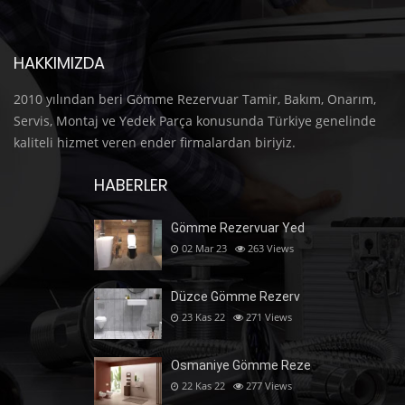
HAKKIMIZDA
2010 yılından beri Gömme Rezervuar Tamir, Bakım, Onarım,
Servis, Montaj ve Yedek Parça konusunda Türkiye genelinde
kaliteli hizmet veren ender firmalardan biriyiz.
HABERLER
Gömme Rezervuar Yed
02 Mar 23
263
Views
Düzce Gömme Rezerv
23 Kas 22
271
Views
Osmaniye Gömme Reze
22 Kas 22
277
Views