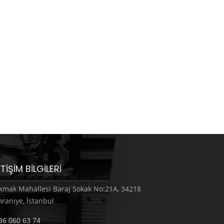
ETIŞIM BILGILERI
kmak Mahallesi Baraj Sokak No:21A, 34218
raniye, İstanbul
36 060 63 74