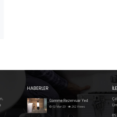
HABERLER
İL
m,
Ça
Gömme Rezervuar Yed
a
Üm
02 Mar 23
262
Views
05