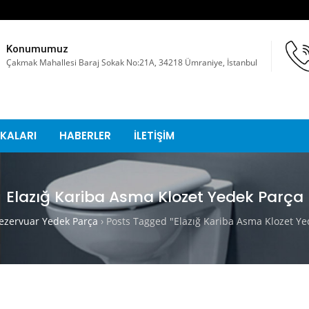
Konumumuz
Çakmak Mahallesi Baraj Sokak No:21A, 34218 Ümraniye, İstanbul
KALARI
HABERLER
İLETİŞİM
Elazığ Kariba Asma Klozet Yedek Parça
zervuar Yedek Parça
›
Posts Tagged "Elazığ Kariba Asma Klozet Ye