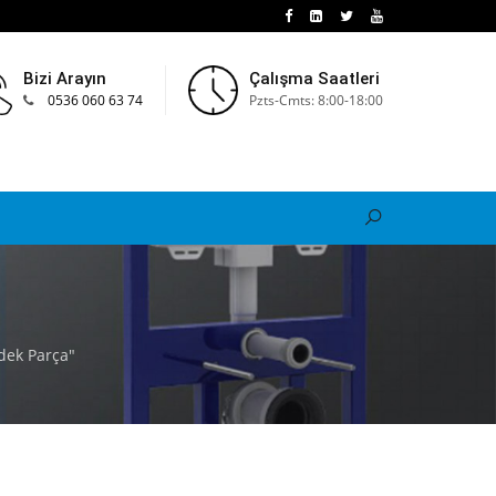
Bizi Arayın
Çalışma Saatleri
0536 060 63 74
Pzts-Cmts: 8:00-18:00
dek Parça"