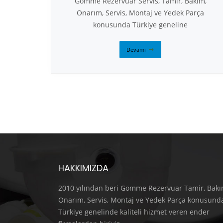
Gömme Rezervuar Servis, Tamir, Bakım,
Onarım, Servis, Montaj ve Yedek Parça
konusunda Türkiye geneline
Devamı
HAKKIMIZDA
2010 yılından beri Gömme Rezervuar Tamir, Bakı
Onarım, Servis, Montaj ve Yedek Parça konusund
Türkiye genelinde kaliteli hizmet veren ender