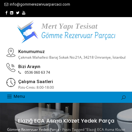
info@gommerezervuarparcaci.com
Konumumuz
Çakmak Mahallesi Baraj Sokak No:21A, 34218 Ümraniye, İstanbul
Bizi Arayın
0536 060 63 74
Çalışma Saatleri
Pzts-Cmts: 8:00-18:00
Menu
Elazığ ECA Asma Klozet Yedek Parça
Gömme Rezervuar Yedek Parça
›
Posts Tagged "Elazığ ECA Asma Klozet