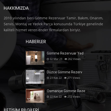
HAKKIMIZDA
2010 yılından beri Gömme Rezervuar Tamir, Bakım, Onarım,
Servis, Montaj ve Yedek Parça konusunda Türkiye genelinde
kaliteli hizmet veren ender firmalardan biriyiz.
HABERLER
Gömme Rezervuar Yed
02 Mar 23
262
Views
Düzce Gömme Rezerv
23 Kas 22
271
Views
Osmaniye Gömme Reze
22 Kas 22
272
Views
İLETIŞIM BILGILERI