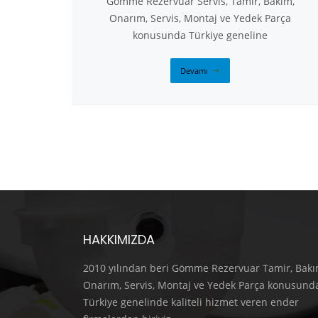
Gömme Rezervuar Servis, Tamir, Bakım,
Onarım, Servis, Montaj ve Yedek Parça
konusunda Türkiye geneline
Devamı
HAKKIMIZDA
2010 yılından beri Gömme Rezervuar Tamir, Bakı
Onarım, Servis, Montaj ve Yedek Parça konusund
Türkiye genelinde kaliteli hizmet veren ender