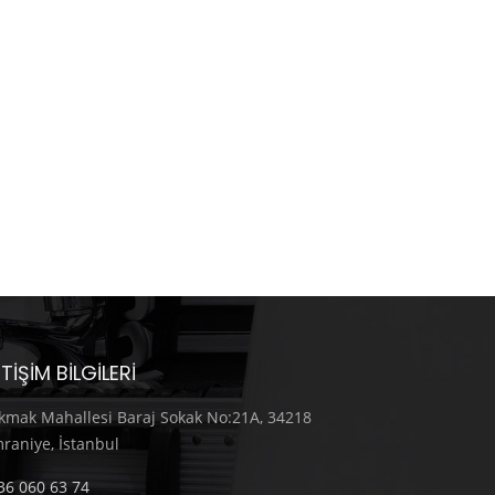
ETIŞIM BILGILERI
kmak Mahallesi Baraj Sokak No:21A, 34218
raniye, İstanbul
36 060 63 74