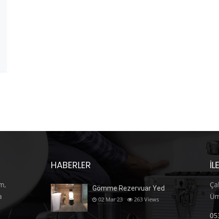
HABERLER
İL
m,
Ça
Gömme Rezervuar Yed
a
Üm
02 Mar 23
263
Views
05