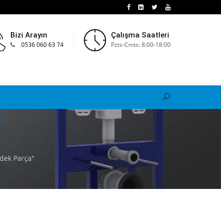
Bizi Arayın
Çalışma Saatleri
0536 060 63 74
Pzts-Cmts: 8:00-18:00
edek Parça"