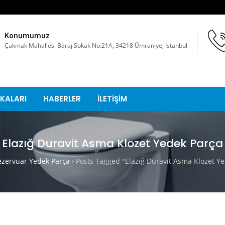
Konumumuz
Çakmak Mahallesi Baraj Sokak No:21A, 34218 Ümraniye, İstanbul
KALARI
HABERLER
İLETİŞİM
Elazığ Duravit Asma Klozet Yedek Parça
ervuar Yedek Parça
›
Posts Tagged "Elazığ Duravit Asma Klozet Y