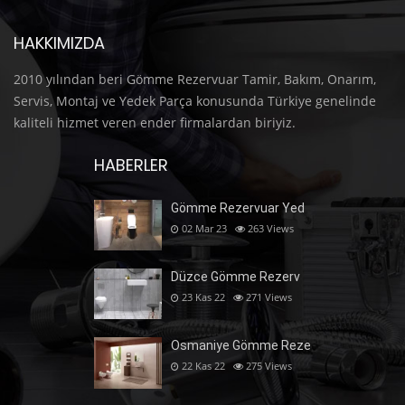
HAKKIMIZDA
2010 yılından beri Gömme Rezervuar Tamir, Bakım, Onarım,
Servis, Montaj ve Yedek Parça konusunda Türkiye genelinde
kaliteli hizmet veren ender firmalardan biriyiz.
HABERLER
Gömme Rezervuar Yed
02 Mar 23
263
Views
Düzce Gömme Rezerv
23 Kas 22
271
Views
Osmaniye Gömme Reze
22 Kas 22
275
Views