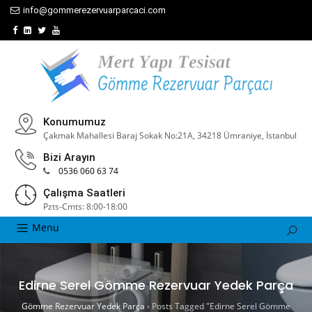
info@gommerezervuarparcaci.com
Konumumuz
Çakmak Mahallesi Baraj Sokak No:21A, 34218 Ümraniye, İstanbul
Bizi Arayın
0536 060 63 74
Çalışma Saatleri
Pzts-Cmts: 8:00-18:00
Menu
Edirne Serel Gömme Rezervuar Yedek Parça
Gömme Rezervuar Yedek Parça
›
Posts Tagged "Edirne Serel Gömme