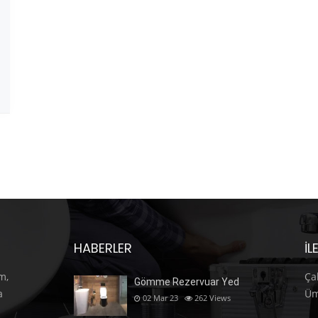
HABERLER
İL
m,
Ça
Gömme Rezervuar Yed
a
Üm
02 Mar 23
262
Views