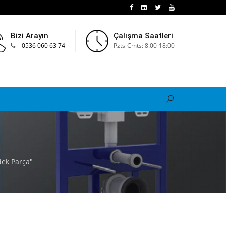
Bizi Arayın
Çalışma Saatleri
0536 060 63 74
Pzts-Cmts: 8:00-18:00
dek Parça"