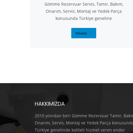
Gömme Rezervuar Servis, Tamir, Bakım,
Onarım, Servis, Montaj ve Yedek Parça
konusunda Türkiye geneline
Devamı
HAKKIMIZDA
2010 yılından beri Gömme Rezervuar Tamir, Bakı
Onarım, Servis, Montaj ve Yedek Parça konusund
Türkiye genelinde kaliteli hizmet veren ender