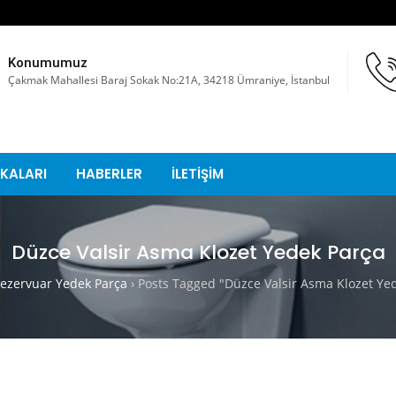
Konumumuz
Çakmak Mahallesi Baraj Sokak No:21A, 34218 Ümraniye, İstanbul
KALARI
HABERLER
İLETİŞİM
Düzce Valsir Asma Klozet Yedek Parça
zervuar Yedek Parça
›
Posts Tagged "Düzce Valsir Asma Klozet Ye