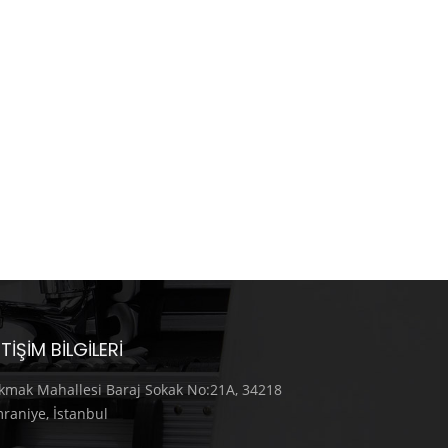
ETIŞIM BILGILERI
kmak Mahallesi Baraj Sokak No:21A, 34218
raniye, İstanbul