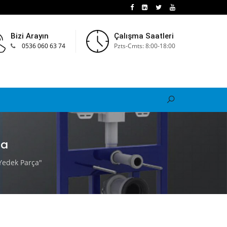
Bizi Arayın
Çalışma Saatleri
0536 060 63 74
Pzts-Cmts: 8:00-18:00
ça
Yedek Parça"