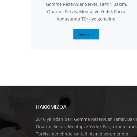
Gömme Rezervuar Servis, Tamir, Bakım,
Onarım, Servis, Montaj ve Yedek Parça
konusunda Türkiye geneline
Devamı
HAKKIMIZDA
2010 yılından beri Gömme Rezervuar Tamir, Bakı
Onarım, Servis, Montaj ve Yedek Parça konusund
Türkiye genelinde kaliteli hizmet veren ender