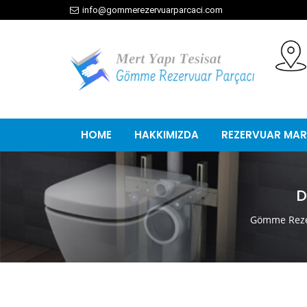
info@gommerezervuarparcaci.com
HOME
HAKKIMIZDA
REZERVUAR MAR
D
Gömme Reze