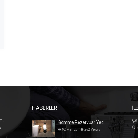
HABERLER
İL
m,
Ça
Gömme Rezervuar Yed
a
Üm
02 Mar 23
262
Views