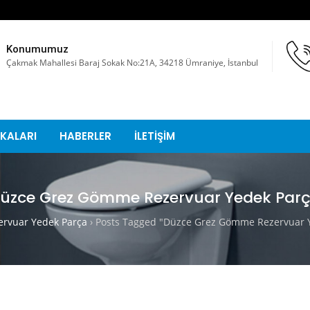
Konumumuz
Çakmak Mahallesi Baraj Sokak No:21A, 34218 Ümraniye, İstanbul
KALARI
HABERLER
İLETİŞİM
üzce Grez Gömme Rezervuar Yedek Par
rvuar Yedek Parça
›
Posts Tagged "Düzce Grez Gömme Rezervuar 