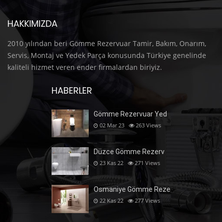
HAKKIMIZDA
2010 yılından beri Gömme Rezervuar Tamir, Bakım, Onarım,
Servis, Montaj ve Yedek Parça konusunda Türkiye genelinde
kaliteli hizmet veren ender firmalardan biriyiz.
HABERLER
Gömme Rezervuar Yed
02 Mar 23
263
Views
Düzce Gömme Rezerv
23 Kas 22
271
Views
Osmaniye Gömme Reze
22 Kas 22
277
Views