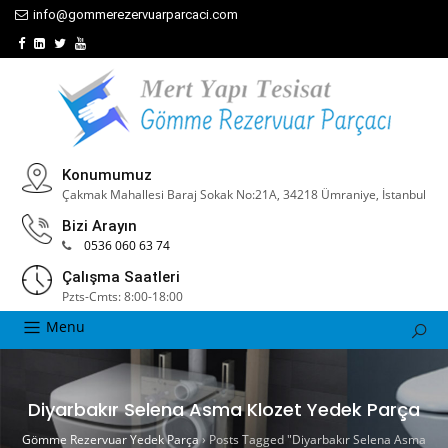
info@gommerezervuarparcaci.com
Konumumuz
Çakmak Mahallesi Baraj Sokak No:21A, 34218 Ümraniye, İstanbul
Bizi Arayın
0536 060 63 74
Çalışma Saatleri
Pzts-Cmts: 8:00-18:00
Menu
Diyarbakır Selena Asma Klozet Yedek Parça
Gömme Rezervuar Yedek Parça
›
Posts Tagged "Diyarbakır Selena Asma