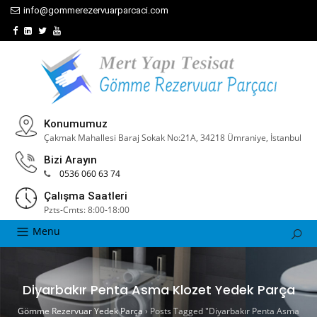
info@gommerezervuarparcaci.com
Konumumuz
Çakmak Mahallesi Baraj Sokak No:21A, 34218 Ümraniye, İstanbul
Bizi Arayın
0536 060 63 74
Çalışma Saatleri
Pzts-Cmts: 8:00-18:00
Menu
Diyarbakır Penta Asma Klozet Yedek Parça
Gömme Rezervuar Yedek Parça
›
Posts Tagged "Diyarbakır Penta Asma