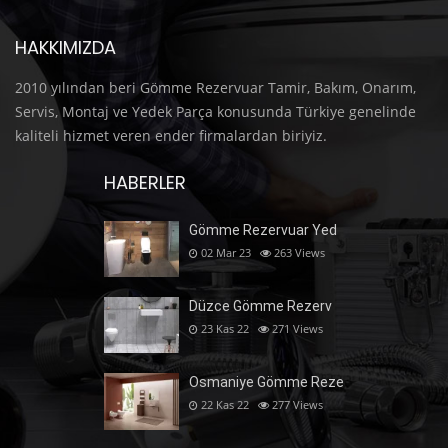
HAKKIMIZDA
2010 yılından beri Gömme Rezervuar Tamir, Bakım, Onarım,
Servis, Montaj ve Yedek Parça konusunda Türkiye genelinde
kaliteli hizmet veren ender firmalardan biriyiz.
HABERLER
Gömme Rezervuar Yed
02 Mar 23
263
Views
Düzce Gömme Rezerv
23 Kas 22
271
Views
Osmaniye Gömme Reze
22 Kas 22
277
Views