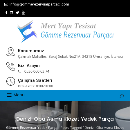
info@gommerezervuarparcaci.com
Konumumuz
Çakmak Mahallesi Baraj Sokak No:21A, 34218 Ümraniye, İstanbul
Bizi Arayın
0536 060 63 74
Çalışma Saatleri
Pzts-Cmts: 8:00-18:00
Menu
Denizli Oba Asma Klozet Yedek Parça
Gömme Rezervuar Yedek Parça
›
Posts Tagged "Denizli Oba Asma Klozet