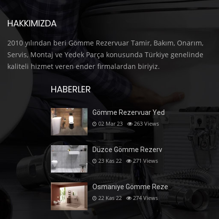
HAKKIMIZDA
2010 yılından beri Gömme Rezervuar Tamir, Bakım, Onarım,
Servis, Montaj ve Yedek Parça konusunda Türkiye genelinde
kaliteli hizmet veren ender firmalardan biriyiz.
HABERLER
Gömme Rezervuar Yed
02 Mar 23
263
Views
Düzce Gömme Rezerv
23 Kas 22
271
Views
Osmaniye Gömme Reze
22 Kas 22
274
Views