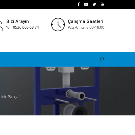
Bizi Arayın
Çalışma Saatleri
0536 060 63 74
Pzts-Cmts: 8:00-18:00
dek Parça"