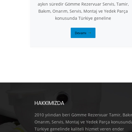
aşkın süredir Gömme Rezervuar Servis, Tamir,
Bakım, Onarım, Servis, Montaj ve Yedek Parça
konusunda Türkiye geneline
Devamı
HAKKIMIZDA
2010 yılından beri Gömme Rezervuar Tamir, Bakı
Onarım, Servis, Montaj ve Yedek Parça konusund
Türkiye genelinde kaliteli hizmet veren ender