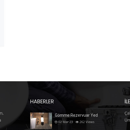
HABERLER
İL
m,
Ça
Gömme Rezervuar Yed
a
Üm
02 Mar 23
262
Views