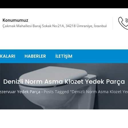
Konumumuz
Çakmak Mahallesi Baraj Sokak No:21A, 34218 Ümraniye, İstanbul
KALARI
HABERLER
İLETİŞİM
Denizli Norm Asma Klozet Yedek Parça
zervuar Yedek Parça
›
Posts Tagged "Denizli Norm Asma Klozet Ye