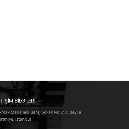
ETIŞIM BILGILERI
kmak Mahallesi Baraj Sokak No:21A, 34218
raniye, İstanbul