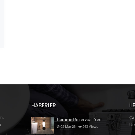
HABERLER
İL
m,
Ça
Gömme Rezervuar Yed
a
Üm
02 Mar 23
263
Views