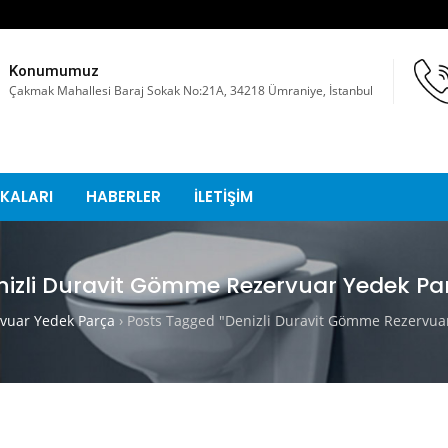
Konumumuz
Çakmak Mahallesi Baraj Sokak No:21A, 34218 Ümraniye, İstanbul
KALARI
HABERLER
İLETİŞİM
nizli Duravit Gömme Rezervuar Yedek Pa
uar Yedek Parça
›
Posts Tagged "Denizli Duravit Gömme Rezervua