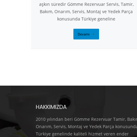
aşkın süredir Gömme Rezervuar Servis, Tamir,
Bakım, Onarım, Servis, Montaj ve Yedek Parça
konusunda Türkiye geneline
Devamı
HAKKIMIZDA
2010 yılından beri Gömme Rezervuar Tamir, Bakı
Onarım, Servis, Montaj ve Yedek Parça konusund
Türkiye genelinde kaliteli hizmet veren ender