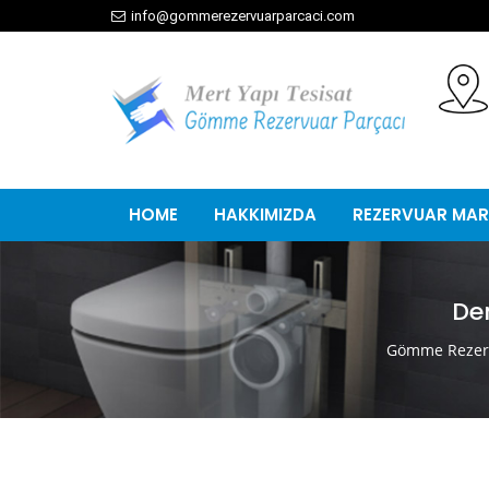
info@gommerezervuarparcaci.com
HOME
HAKKIMIZDA
REZERVUAR MAR
De
Gömme Rezerv