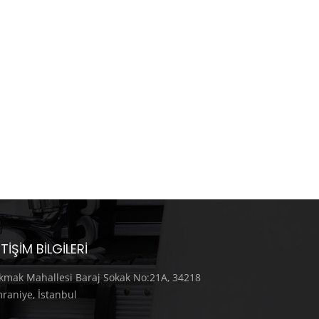
ETIŞIM BILGILERI
kmak Mahallesi Baraj Sokak No:21A, 34218
raniye, İstanbul