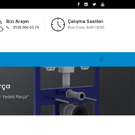
Bizi Arayın
Çalışma Saatleri
0536 060 63 74
Pzts-Cmts: 8:00-18:00
rça
r Yedek Parça"