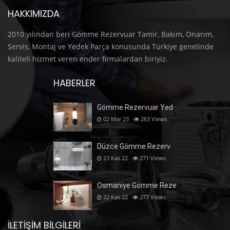
HAKKIMIZDA
2010 yılından beri Gömme Rezervuar Tamir, Bakım, Onarım,
Servis, Montaj ve Yedek Parça konusunda Türkiye genelinde
kaliteli hizmet veren ender firmalardan biriyiz.
HABERLER
Gömme Rezervuar Yed
02 Mar 23
263
Views
Düzce Gömme Rezerv
23 Kas 22
271
Views
Osmaniye Gömme Reze
22 Kas 22
277
Views
İLETIŞIM BILGILERI