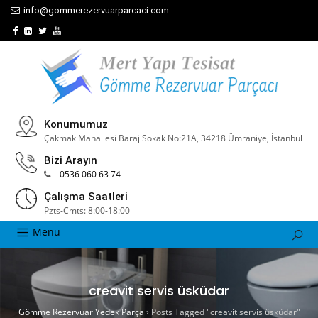
info@gommerezervuarparcaci.com
Konumumuz
Çakmak Mahallesi Baraj Sokak No:21A, 34218 Ümraniye, İstanbul
Bizi Arayın
0536 060 63 74
Çalışma Saatleri
Pzts-Cmts: 8:00-18:00
Menu
creavit servis üsküdar
Gömme Rezervuar Yedek Parça
›
Posts Tagged "creavit servis üsküdar"