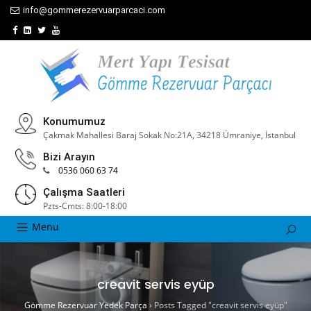
info@gommerezervuarparcaci.com
Konumumuz
Çakmak Mahallesi Baraj Sokak No:21A, 34218 Ümraniye, İstanbul
Bizi Arayın
0536 060 63 74
Çalışma Saatleri
Pzts-Cmts: 8:00-18:00
Menu
creavit servis eyüp
Gömme Rezervuar Yedek Parça
›
Posts Tagged "creavit servis eyüp"