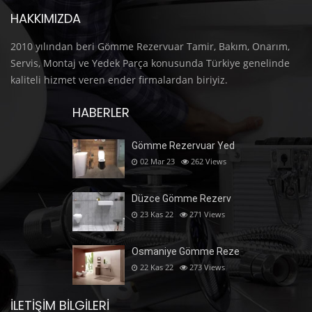
HAKKIMIZDA
2010 yılından beri Gömme Rezervuar Tamir, Bakım, Onarım,
Servis, Montaj ve Yedek Parça konusunda Türkiye genelinde
kaliteli hizmet veren ender firmalardan biriyiz.
HABERLER
Gömme Rezervuar Yed
02 Mar 23
262
Views
Düzce Gömme Rezerv
23 Kas 22
271
Views
Osmaniye Gömme Reze
22 Kas 22
273
Views
İLETIŞIM BILGILERI