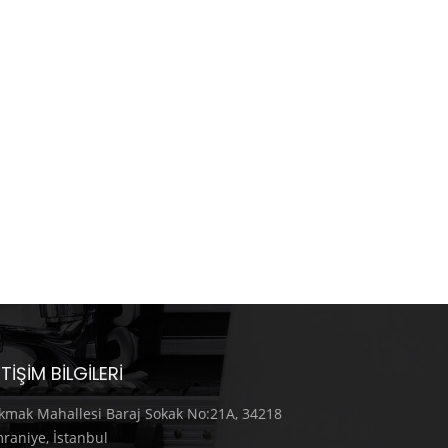
ETIŞIM BILGILERI
kmak Mahallesi Baraj Sokak No:21A, 34218
raniye, İstanbul