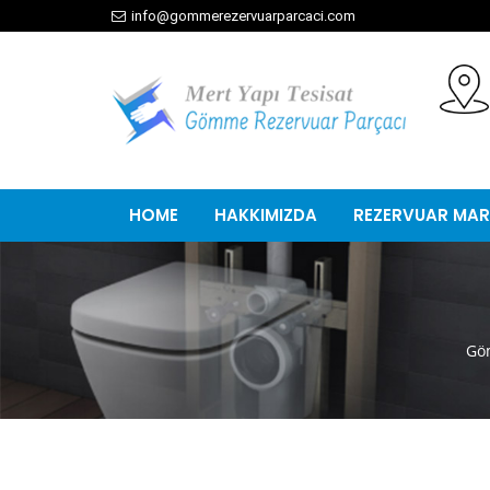
info@gommerezervuarparcaci.com
HOME
HAKKIMIZDA
REZERVUAR MAR
Gö