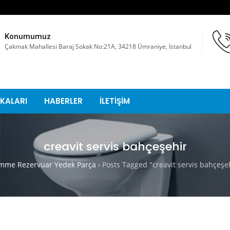
Konumumuz
Çakmak Mahallesi Baraj Sokak No:21A, 34218 Ümraniye, İstanbul
KALARI
HABERLER
İLETİŞİM
creavit servis bahçeşehir
mme Rezervuar Yedek Parça
›
Posts Tagged "creavit servis bahçeşe