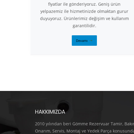
fiyatlar ile gönderiyoruz. Geniş ürün
yelpazemiz ile hizmetinizde olmaktan gurur
duyuyoruz. Ürünlerimiz değişim ve kullanım
garantilidir.
Devamı
HAKKIMIZDA
2010 yılından beri Gömme Rezervuar Tamir, Bakı
Onarım, Servis, Montaj ve Yedek Parça konusund