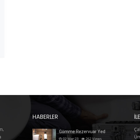
HABERLER
İL
m,
Ça
Gömme Rezervuar Yed
a
Üm
02 Mar 23
262
Views