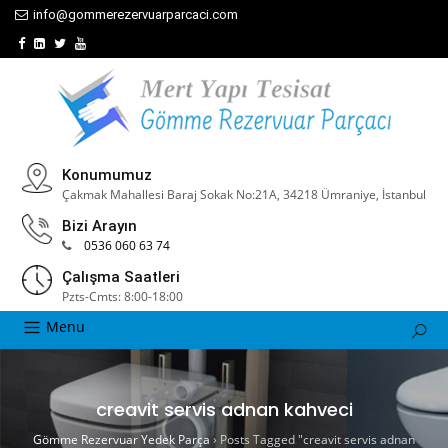
info@gommerezervuarparcaci.com
Konumumuz
Çakmak Mahallesi Baraj Sokak No:21A, 34218 Ümraniye, İstanbul
Bizi Arayın
0536 060 63 74
Çalışma Saatleri
Pzts-Cmts: 8:00-18:00
Menu
creavit servis adnan kahveci
Gömme Rezervuar Yedek Parça
›
Posts Tagged "creavit servis adnan