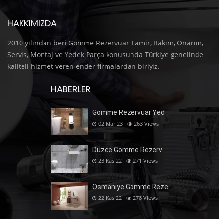
HAKKIMIZDA
2010 yılından beri Gömme Rezervuar Tamir, Bakım, Onarım,
Servis, Montaj ve Yedek Parça konusunda Türkiye genelinde
kaliteli hizmet veren ender firmalardan biriyiz.
HABERLER
Gömme Rezervuar Yed
02 Mar 23
263
Views
Düzce Gömme Rezerv
23 Kas 22
271
Views
Osmaniye Gömme Reze
22 Kas 22
278
Views