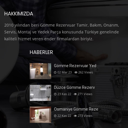
HAKKIMIZDA
2010 yılından beri Gömme Rezervuar Tamir, Bakım, Onarım,
Servis, Montaj ve Yedek Parça konusunda Türkiye genelinde
kaliteli hizmet veren ender firmalardan biriyiz.
HABERLER
Gömme Rezervuar Yed
02 Mar 23
262
Views
Düzce Gömme Rezerv
23 Kas 22
271
Views
Osmaniye Gömme Reze
22 Kas 22
273
Views