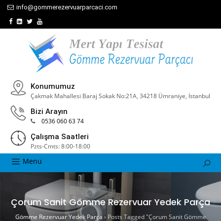
info@gommerezervuarparcaci.com
Konumumuz
Çakmak Mahallesi Baraj Sokak No:21A, 34218 Ümraniye, İstanbul
Bizi Arayın
0536 060 63 74
Çalışma Saatleri
Pzts-Cmts: 8:00-18:00
Menu
Çorum Sanit Gömme Rezervuar Yedek Parça
Gömme Rezervuar Yedek Parça
›
Posts Tagged "Çorum Sanit Gömme