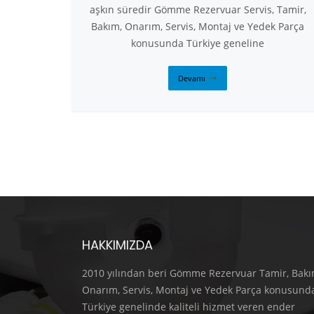
aşkın süredir Gömme Rezervuar Servis, Tamir,
Bakım, Onarım, Servis, Montaj ve Yedek Parça
konusunda Türkiye geneline
Devamı
HAKKIMIZDA
2010 yılından beri Gömme Rezervuar Tamir, Bakı
Onarım, Servis, Montaj ve Yedek Parça konusund
Türkiye genelinde kaliteli hizmet veren ender