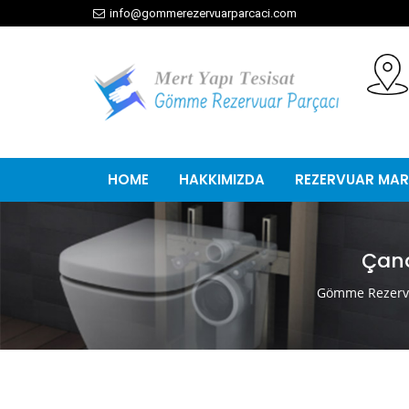
info@gommerezervuarparcaci.com
HOME
HAKKIMIZDA
REZERVUAR MAR
Çana
Gömme Rezervu