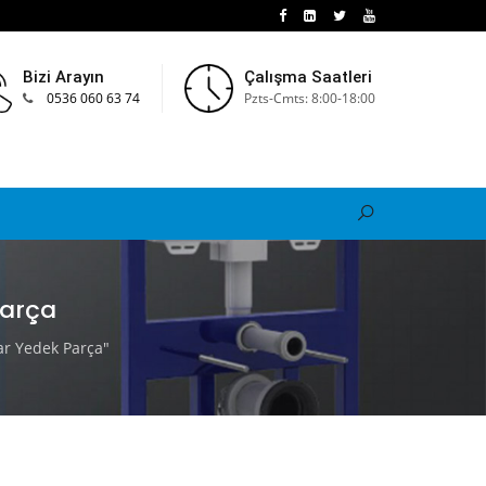
Bizi Arayın
Çalışma Saatleri
0536 060 63 74
Pzts-Cmts: 8:00-18:00
Parça
r Yedek Parça"