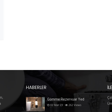
HABERLER
İL
m,
Ça
Gömme Rezervuar Yed
a
Üm
02 Mar 23
262
Views