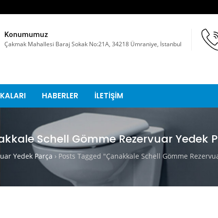
Konumumuz
Çakmak Mahallesi Baraj Sokak No:21A, 34218 Ümraniye, İstanbul
KALARI
HABERLER
İLETİŞİM
kkale Schell Gömme Rezervuar Yedek 
ar Yedek Parça
›
Posts Tagged "Çanakkale Schell Gömme Rezervua