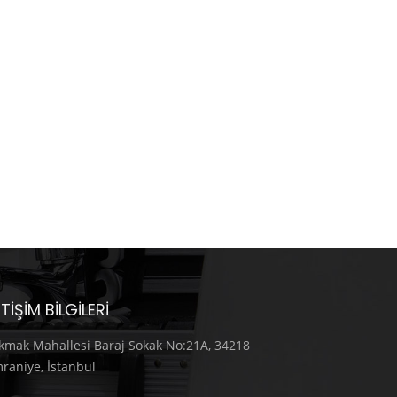
ETIŞIM BILGILERI
kmak Mahallesi Baraj Sokak No:21A, 34218
raniye, İstanbul