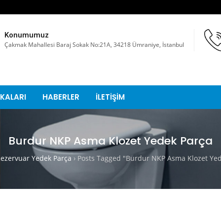
Konumumuz
Çakmak Mahallesi Baraj Sokak No:21A, 34218 Ümraniye, İstanbul
KALARI
HABERLER
İLETİŞİM
Burdur NKP Asma Klozet Yedek Parça
zervuar Yedek Parça
›
Posts Tagged "Burdur NKP Asma Klozet Yed