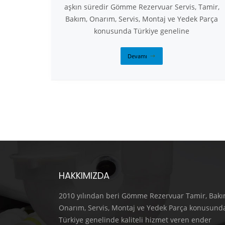
aşkın süredir Gömme Rezervuar Servis, Tamir,
Bakım, Onarım, Servis, Montaj ve Yedek Parça
konusunda Türkiye geneline
Devamı
HAKKIMIZDA
2010 yılından beri Gömme Rezervuar Tamir, Bakı
Onarım, Servis, Montaj ve Yedek Parça konusund
Türkiye genelinde kaliteli hizmet veren ender