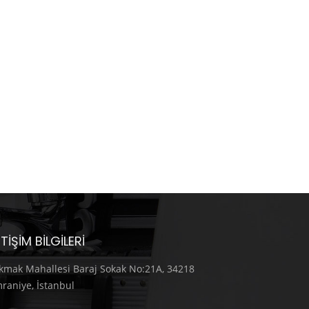
ETIŞIM BILGILERI
kmak Mahallesi Baraj Sokak No:21A, 34218
raniye, İstanbul