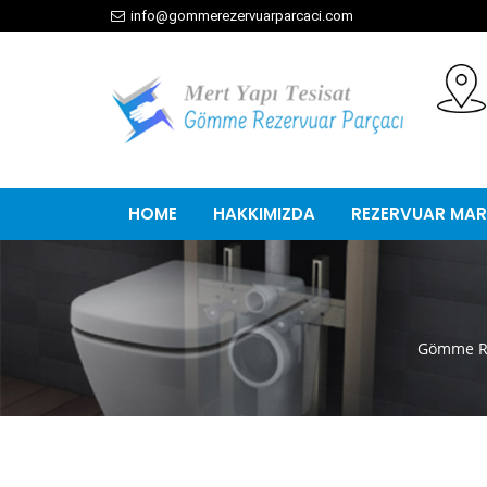
info@gommerezervuarparcaci.com
HOME
HAKKIMIZDA
REZERVUAR MAR
Gömme Re