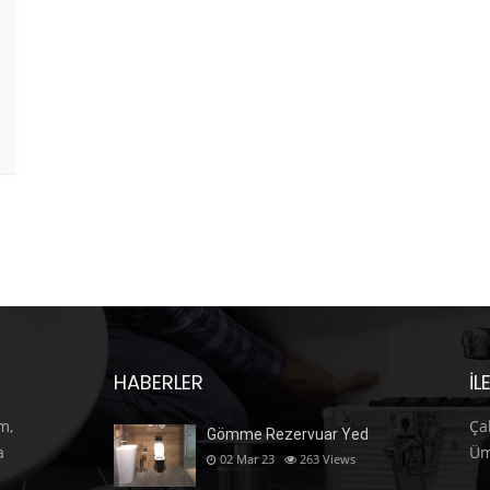
HABERLER
İL
m,
Ça
Gömme Rezervuar Yed
a
Üm
02 Mar 23
263
Views