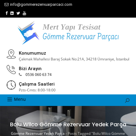
info@gommerezervuarparcaci.com
Konumumuz
Çakmak Mahallesi Baraj Sokak No:21A, 34218 Ümraniye, İstanbul
Bizi Arayın
0536 060 63 74
Çalışma Saatleri
Pzts-Cmts: 8:00-18:00
Menu
Bolu Wilco Gömme Rezervuar Yedek Parça
Gömme Rezervuar Yedek Parça
›
Posts Tagged "Bolu Wilco Gömme