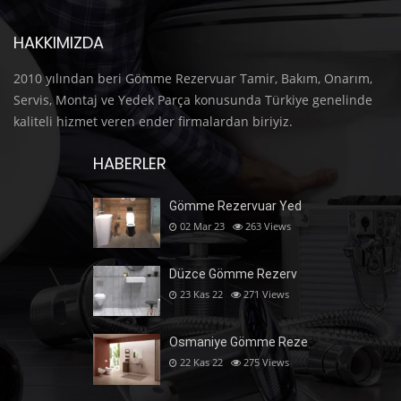
HAKKIMIZDA
2010 yılından beri Gömme Rezervuar Tamir, Bakım, Onarım,
Servis, Montaj ve Yedek Parça konusunda Türkiye genelinde
kaliteli hizmet veren ender firmalardan biriyiz.
HABERLER
Gömme Rezervuar Yed
02 Mar 23
263
Views
Düzce Gömme Rezerv
23 Kas 22
271
Views
Osmaniye Gömme Reze
22 Kas 22
275
Views