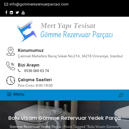
info@gommerezervuarparcaci.com
Konumumuz
Çakmak Mahallesi Baraj Sokak No:21A, 34218 Ümraniye, İstanbul
Bizi Arayın
0536 060 63 74
Çalışma Saatleri
Pzts-Cmts: 8:00-18:00
Menu
Bolu Visam Gömme Rezervuar Yedek Parça
Gömme Rezervuar Yedek Parça
›
Posts Tagged "Bolu Visam Gömme