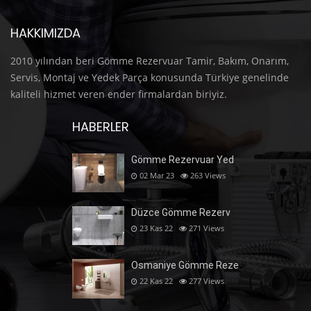
HAKKIMIZDA
2010 yılından beri Gömme Rezervuar Tamir, Bakım, Onarım,
Servis, Montaj ve Yedek Parça konusunda Türkiye genelinde
kaliteli hizmet veren ender firmalardan biriyiz.
HABERLER
Gömme Rezervuar Yed
02 Mar 23
263
Views
Düzce Gömme Rezerv
23 Kas 22
271
Views
Osmaniye Gömme Reze
22 Kas 22
277
Views