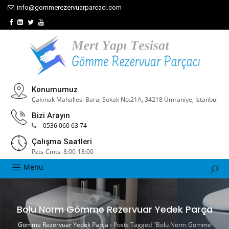
info@gommerezervuarparcaci.com
Konumumuz
Çakmak Mahallesi Baraj Sokak No:21A, 34218 Ümraniye, İstanbul
Bizi Arayın
0536 060 63 74
Çalışma Saatleri
Pzts-Cmts: 8:00-18:00
Menu
Bolu Norm Gömme Rezervuar Yedek Parça
Gömme Rezervuar Yedek Parça
›
Posts Tagged "Bolu Norm Gömme