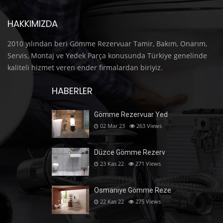
HAKKIMIZDA
2010 yılından beri Gömme Rezervuar Tamir, Bakım, Onarım,
Servis, Montaj ve Yedek Parça konusunda Türkiye genelinde
kaliteli hizmet veren ender firmalardan biriyiz.
HABERLER
Gömme Rezervuar Yed
02 Mar 23
263
Views
Düzce Gömme Rezerv
23 Kas 22
271
Views
Osmaniye Gömme Reze
22 Kas 22
275
Views