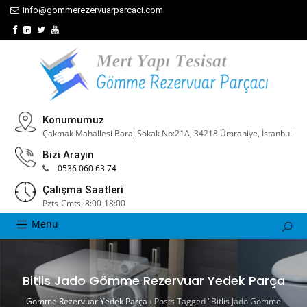
info@gommerezervuarparcaci.com
Konumumuz
Çakmak Mahallesi Baraj Sokak No:21A, 34218 Ümraniye, İstanbul
Bizi Arayın
0536 060 63 74
Çalışma Saatleri
Pzts-Cmts: 8:00-18:00
Menu
Bitlis Jado Gömme Rezervuar Yedek Parça
Gömme Rezervuar Yedek Parça
›
Posts Tagged "Bitlis Jado Gömme