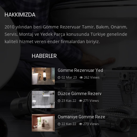
HAKKIMIZDA
2010 yılından beri Gömme Rezervuar Tamir, Bakım, Onarım,
Servis, Montaj ve Yedek Parça konusunda Türkiye genelinde
kaliteli hizmet veren ender firmalardan biriyiz.
HABERLER
Gömme Rezervuar Yed
02 Mar 23
262
Views
Düzce Gömme Rezerv
23 Kas 22
271
Views
Osmaniye Gömme Reze
22 Kas 22
273
Views