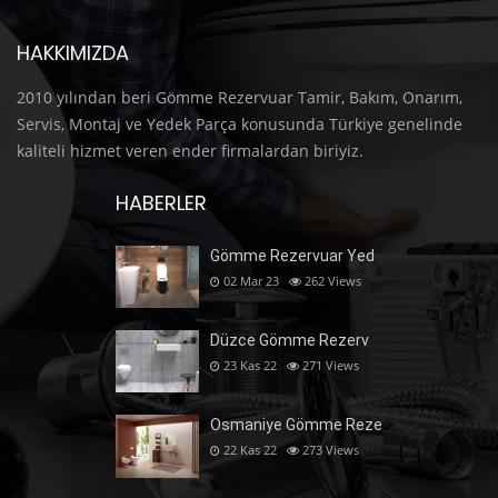
HAKKIMIZDA
2010 yılından beri Gömme Rezervuar Tamir, Bakım, Onarım,
Servis, Montaj ve Yedek Parça konusunda Türkiye genelinde
kaliteli hizmet veren ender firmalardan biriyiz.
HABERLER
Gömme Rezervuar Yed
02 Mar 23
262
Views
Düzce Gömme Rezerv
23 Kas 22
271
Views
Osmaniye Gömme Reze
22 Kas 22
273
Views