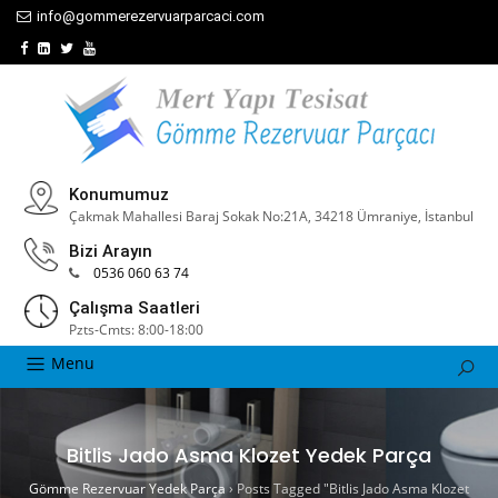
info@gommerezervuarparcaci.com
Konumumuz
Çakmak Mahallesi Baraj Sokak No:21A, 34218 Ümraniye, İstanbul
Bizi Arayın
0536 060 63 74
Çalışma Saatleri
Pzts-Cmts: 8:00-18:00
Menu
Bitlis Jado Asma Klozet Yedek Parça
Gömme Rezervuar Yedek Parça
›
Posts Tagged "Bitlis Jado Asma Klozet