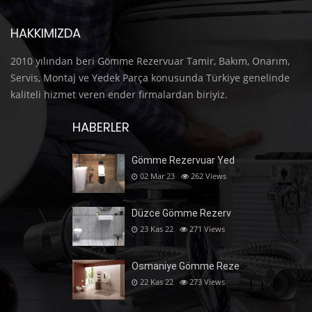
HAKKIMIZDA
2010 yılından beri Gömme Rezervuar Tamir, Bakım, Onarım,
Servis, Montaj ve Yedek Parça konusunda Türkiye genelinde
kaliteli hizmet veren ender firmalardan biriyiz.
HABERLER
Gömme Rezervuar Yed
02 Mar 23
262
Views
Düzce Gömme Rezerv
23 Kas 22
271
Views
Osmaniye Gömme Reze
22 Kas 22
273
Views