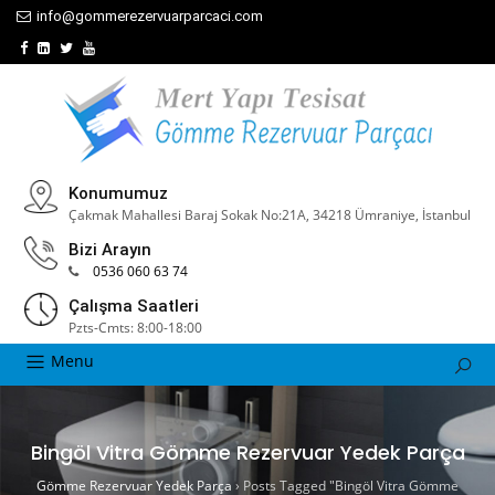
info@gommerezervuarparcaci.com
Konumumuz
Çakmak Mahallesi Baraj Sokak No:21A, 34218 Ümraniye, İstanbul
Bizi Arayın
0536 060 63 74
Çalışma Saatleri
Pzts-Cmts: 8:00-18:00
Menu
Bingöl Vitra Gömme Rezervuar Yedek Parça
Gömme Rezervuar Yedek Parça
›
Posts Tagged "Bingöl Vitra Gömme